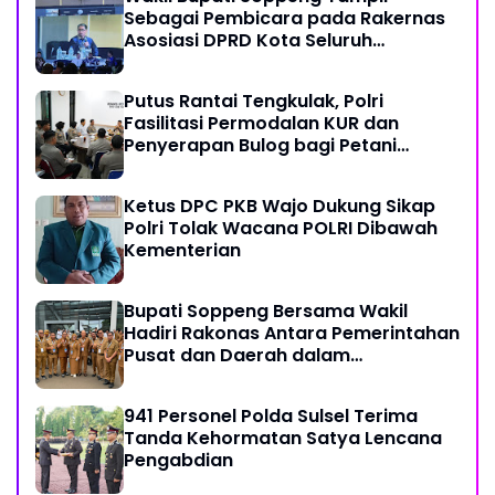
Sebagai Pembicara pada Rakernas
Asosiasi DPRD Kota Seluruh
Indonesia (ADEKSI) di Kota Batam
Putus Rantai Tengkulak, Polri
Fasilitasi Permodalan KUR dan
Penyerapan Bulog bagi Petani
Jagung
Ketus DPC PKB Wajo Dukung Sikap
Polri Tolak Wacana POLRI Dibawah
Kementerian
Bupati Soppeng Bersama Wakil
Hadiri Rakonas Antara Pemerintahan
Pusat dan Daerah dalam
Menyelaraskan Kebijakan
941 Personel Polda Sulsel Terima
Tanda Kehormatan Satya Lencana
Pengabdian