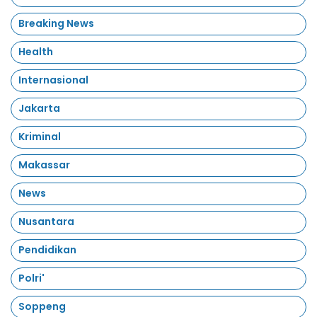
Breaking News
Health
Internasional
Jakarta
Kriminal
Makassar
News
Nusantara
Pendidikan
Polri'
Soppeng