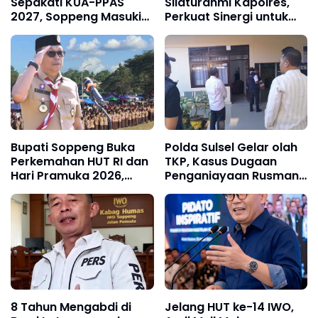
Sepakati KUA-PPAS
Silaturahmi Kapolres,
2027, Soppeng Masuki
Perkuat Sinergi untuk
Tahap Penyusunan
Pembangunan Daerah
Rancangan APBD
dan Kamtibmas.
Bupati Soppeng Buka
Polda Sulsel Gelar olah
Perkemahan HUT RI dan
TKP, Kasus Dugaan
Hari Pramuka 2026,
Penganiayaan Rusman
Lepas Kontingen
oleh Andi Farid
Jambore Nasional XII
Dipastikan Lanjut
8 Tahun Mengabdi di
Jelang HUT ke-14 IWO,