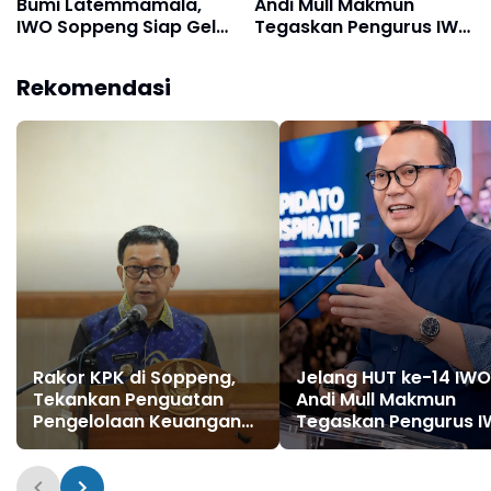
Bumi Latemmamala,
Andi Mull Makmun
IWO Soppeng Siap Gelar
Tegaskan Pengurus IWO
Peringatan Spesial 25
Soppeng Tetap Solid
Agustus
dan Satu Komando
Rekomendasi
Rakor KPK di Soppeng,
Jelang HUT ke-14 IWO
Tekankan Penguatan
Andi Mull Makmun
Pengelolaan Keuangan
Tegaskan Pengurus 
Daerah
Soppeng Tetap Solid
Satu Komando