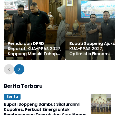
Pemda dan DPRD
Bupati Soppeng Ajuk
Sepakati KUA-PPAS 2027,
KUA-PPAS 2027,
Soppeng Masuki Tahap
Optimistis Ekonomi
Penyusunan Rancangan
Tumbuh di Tengah
APBD
Tekanan Fiskal
Berita Terbaru
Berita
Bupati Soppeng Sambut Silaturahmi
Kapolres, Perkuat Sinergi untuk
Pembangunan Daerah dan Kamtibmas.