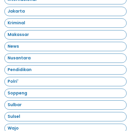
Jakarta
Kriminal
Makassar
News
Nusantara
Pendidikan
Polri'
Soppeng
Sulbar
Sulsel
Wajo