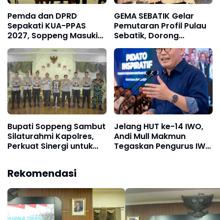
Pemda dan DPRD
GEMA SEBATIK Gelar
Sepakati KUA-PPAS
Pemutaran Profil Pulau
2027, Soppeng Masuki
Sebatik, Dorong
Tahap Penyusunan
Harmonisasi Lintas
Rancangan APBD
Sektor Menuju Sebatik
Berdaya
Bupati Soppeng Sambut
Jelang HUT ke-14 IWO,
Silaturahmi Kapolres,
Andi Mull Makmun
Perkuat Sinergi untuk
Tegaskan Pengurus IWO
Pembangunan Daerah
Soppeng Tetap Solid
dan Kamtibmas.
dan Satu Komando
Rekomendasi