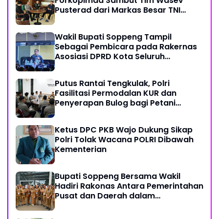
Forkopimda Sambut Tim Wasev
Pusterad dari Markas Besar TNI
Angkatan Darat
Wakil Bupati Soppeng Tampil
Sebagai Pembicara pada Rakernas
Asosiasi DPRD Kota Seluruh
Indonesia (ADEKSI) di Kota Batam
Putus Rantai Tengkulak, Polri
Fasilitasi Permodalan KUR dan
Penyerapan Bulog bagi Petani
Jagung
Ketus DPC PKB Wajo Dukung Sikap
Polri Tolak Wacana POLRI Dibawah
Kementerian
Bupati Soppeng Bersama Wakil
Hadiri Rakonas Antara Pemerintahan
Pusat dan Daerah dalam
Menyelaraskan Kebijakan