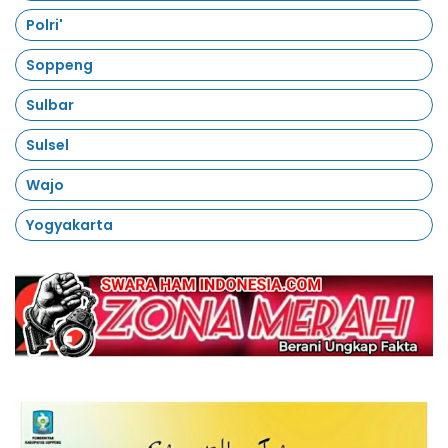
Polri'
Soppeng
Sulbar
Sulsel
Wajo
Yogyakarta