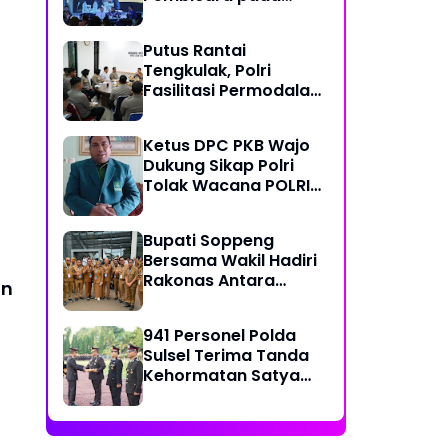
Rakernas Asosiasi
DPRD Kota Seluruh
Putus Rantai
Indonesia (ADEKSI) di
Tengkulak, Polri
Kota Batam
Fasilitasi Permodalan
KUR dan Penyerapan
Bulog bagi Petani
Ketus DPC PKB Wajo
Jagung
Dukung Sikap Polri
Tolak Wacana POLRI
Dibawah Kementerian
Bupati Soppeng
Bersama Wakil Hadiri
Rakonas Antara
an
Pemerintahan Pusat
dan Daerah dalam
941 Personel Polda
Menyelaraskan
Sulsel Terima Tanda
Kebijakan
Kehormatan Satya
Lencana Pengabdian