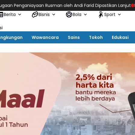
an Rusman oleh Andi Farid Dipastikan Lanjut
8 Tahun Mengabdi
Berita
Bisnis
Bola
Sport
si
ingkungan
Wawancara
Sains
Tokoh
Edukasi