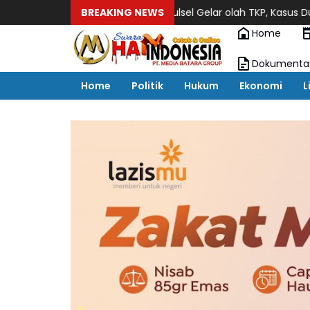
amtibmas.
Polda Sulsel Gelar olah TKP, Kasus Dugaan Penganiaya
BREAKING NEWS
Home
Dokumenta
Home
Politik
Hukum
Ekonomi
L