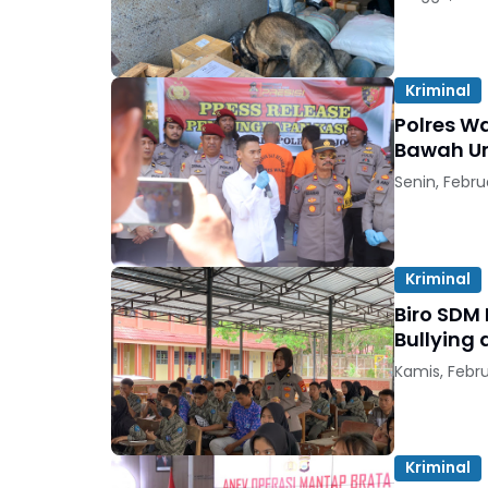
Kriminal
Polres Wajo Ungkap Kasus Curanmor dan C
Bawah Um
Senin, Febru
Kriminal
Biro SDM
Bullying 
Kamis, Febru
Kriminal