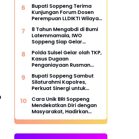
Tetap Solid dan Satu
Bupati Soppeng Terima
Komando
Kunjungan Forum Dosen
Perempuan LLDIKTI Wilayah
IX Sultanbatara
8 Tahun Mengabdi di Bumi
Latemmamala, IWO
Soppeng Siap Gelar
Peringatan Spesial 25
Polda Sulsel Gelar olah TKP,
Agustus
Kasus Dugaan
Penganiayaan Rusman
oleh Andi Farid Dipastikan
Bupati Soppeng Sambut
Lanjut
Silaturahmi Kapolres,
Perkuat Sinergi untuk
Pembangunan Daerah dan
n
Cara Unik BRI Soppeng
Kamtibmas.
Mendekatkan Diri dengan
Masyarakat, Hadirkan
BRISIK Setiap Malam
Minggu