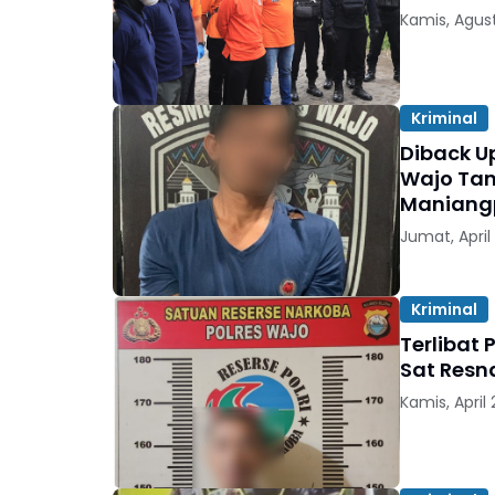
Kamis, Agust
Kriminal
Diback Up
Wajo Tan
Maniang
Jumat, April
Kriminal
Terliba
Sat Resn
Kamis, April