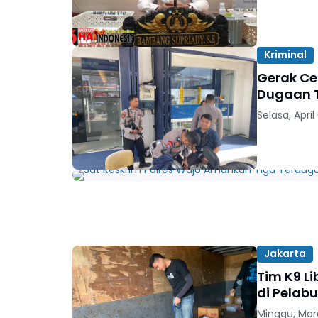
Kriminal
Gerak Ce
Dugaan T
Selasa, April
Jakarta
Tim K9 L
di Pelab
Minggu, Mar