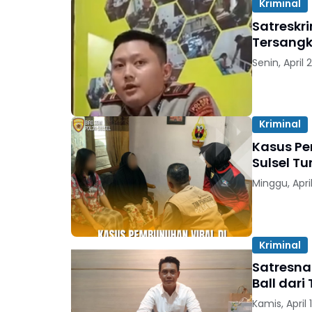
Kriminal
Satreskr
Tersangk
Senin, April 
Kriminal
Kasus Pe
Sulsel T
Minggu, April
Kriminal
Satresna
Ball dar
Kamis, April 