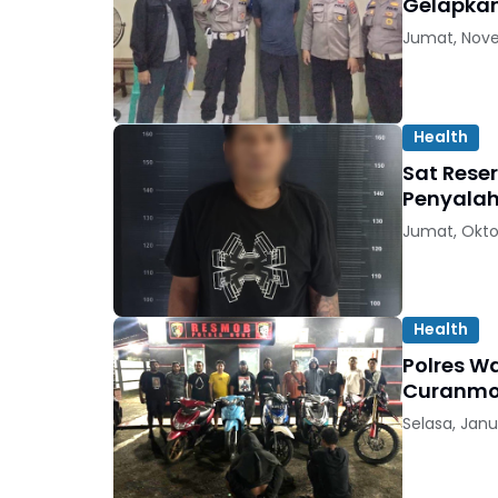
Gelapkan
Jumat, Nove
Health
Sat Rese
Penyalah
Jumat, Okto
Health
Polres W
Curanmor
Selasa, Janu