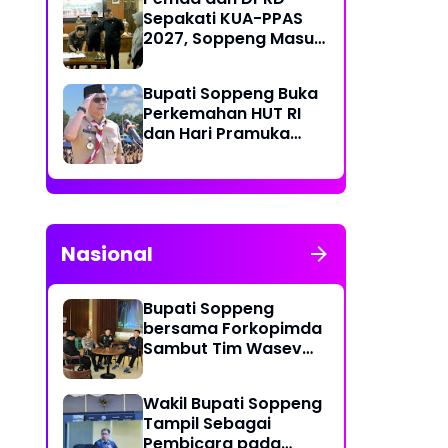
Warga 24 Jam
Sepakati KUA-PPAS
2027, Soppeng Masuki
Tahap Penyusunan
Rancangan APBD
Bupati Soppeng Buka
Perkemahan HUT RI
dan Hari Pramuka
2026, Lepas Kontingen
Jambore Nasional XII
Nasional
Bupati Soppeng
bersama Forkopimda
Sambut Tim Wasev
Pusterad dari Markas
Besar TNI Angkatan
Wakil Bupati Soppeng
Darat
Tampil Sebagai
Pembicara pada