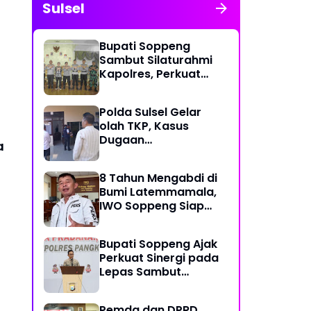
Sulsel
Bupati Soppeng
Sambut Silaturahmi
Kapolres, Perkuat
Sinergi untuk
Pembangunan Daerah
Polda Sulsel Gelar
dan Kamtibmas.
olah TKP, Kasus
Dugaan
a
Penganiayaan
Rusman oleh Andi
8 Tahun Mengabdi di
Farid Dipastikan
Bumi Latemmamala,
Lanjut
IWO Soppeng Siap
Gelar Peringatan
Spesial 25 Agustus
Bupati Soppeng Ajak
Perkuat Sinergi pada
Lepas Sambut
Kapolres, Hari
Budiyanto Siap Layani
Pemda dan DPRD