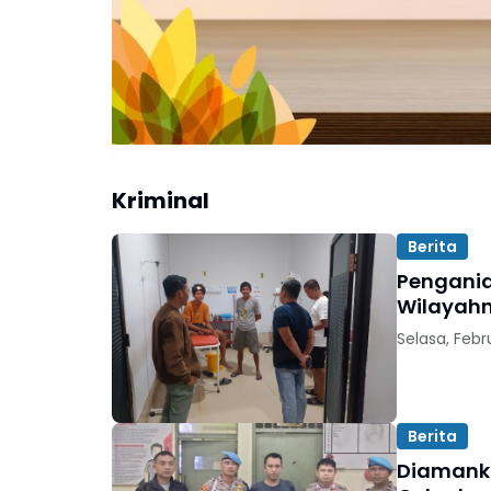
Kriminal
Berita
Pengania
Wilayahn
Selasa, Febr
Berita
Diamanka