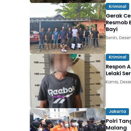
Kriminal
Gerak Ce
Resmob B
Bayi
Senin, Dese
Kriminal
Respon 
Lelaki S
Kamis, Dese
Jakarta
Polri Tan
Malang