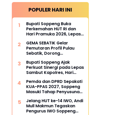
POPULER HARI INI
Bupati Soppeng Buka
Perkemahan HUT RI dan
Hari Pramuka 2026, Lepas
Kontingen Jambore
GEMA SEBATIK Gelar
Nasional XII
Pemutaran Profil Pulau
Sebatik, Dorong
Harmonisasi Lintas Sektor
Bupati Soppeng Ajak
Menuju Sebatik Berdaya
Perkuat Sinergi pada Lepas
Sambut Kapolres, Hari
Budiyanto Siap Layani
Pemda dan DPRD Sepakati
Warga 24 Jam
KUA-PPAS 2027, Soppeng
Masuki Tahap Penyusunan
Rancangan APBD
Jelang HUT ke-14 IWO, Andi
Mull Makmun Tegaskan
Pengurus IWO Soppeng