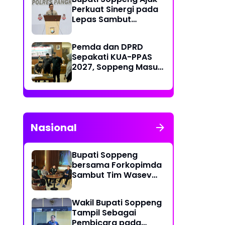
Perkuat Sinergi pada
Lepas Sambut
Kapolres, Hari
Budiyanto Siap Layani
Pemda dan DPRD
Warga 24 Jam
Sepakati KUA-PPAS
2027, Soppeng Masuki
Tahap Penyusunan
Rancangan APBD
Nasional
Bupati Soppeng
bersama Forkopimda
Sambut Tim Wasev
Pusterad dari Markas
Besar TNI Angkatan
Wakil Bupati Soppeng
Darat
Tampil Sebagai
Pembicara pada