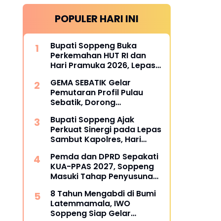
POPULER HARI INI
Bupati Soppeng Buka
Perkemahan HUT RI dan
Hari Pramuka 2026, Lepas
Kontingen Jambore
GEMA SEBATIK Gelar
Nasional XII
Pemutaran Profil Pulau
Sebatik, Dorong
Harmonisasi Lintas Sektor
Bupati Soppeng Ajak
Menuju Sebatik Berdaya
Perkuat Sinergi pada Lepas
Sambut Kapolres, Hari
Budiyanto Siap Layani
Pemda dan DPRD Sepakati
Warga 24 Jam
KUA-PPAS 2027, Soppeng
Masuki Tahap Penyusunan
Rancangan APBD
8 Tahun Mengabdi di Bumi
Latemmamala, IWO
Soppeng Siap Gelar