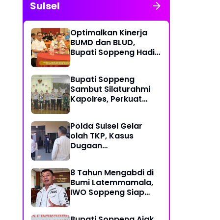
Sulsel
Optimalkan Kinerja
BUMD dan BLUD,
Bupati Soppeng Hadiri
Rakor Regional
Kemendagri di
Bupati Soppeng
Makassar
Sambut Silaturahmi
Kapolres, Perkuat
Sinergi untuk
Pembangunan Daerah
Polda Sulsel Gelar
dan Kamtibmas.
olah TKP, Kasus
Dugaan
Penganiayaan
Rusman oleh Andi
8 Tahun Mengabdi di
Farid Dipastikan
Bumi Latemmamala,
Lanjut
IWO Soppeng Siap
Gelar Peringatan
Spesial 25 Agustus
Bupati Soppeng Ajak