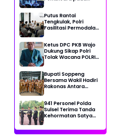
Rakernas Asosiasi
DPRD Kota Seluruh
Putus Rantai
Indonesia (ADEKSI) di
Tengkulak, Polri
Kota Batam
Fasilitasi Permodalan
KUR dan Penyerapan
Bulog bagi Petani
Ketus DPC PKB Wajo
Jagung
Dukung Sikap Polri
Tolak Wacana POLRI
Dibawah Kementerian
Bupati Soppeng
Bersama Wakil Hadiri
Rakonas Antara
Pemerintahan Pusat
dan Daerah dalam
941 Personel Polda
Menyelaraskan
Sulsel Terima Tanda
Kebijakan
Kehormatan Satya
Lencana Pengabdian