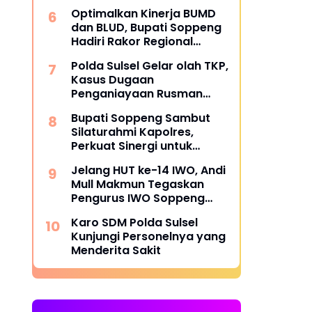
Peringatan Spesial 25
Optimalkan Kinerja BUMD
Agustus
dan BLUD, Bupati Soppeng
Hadiri Rakor Regional
Kemendagri di Makassar
Polda Sulsel Gelar olah TKP,
Kasus Dugaan
Penganiayaan Rusman
oleh Andi Farid Dipastikan
Bupati Soppeng Sambut
Lanjut
Silaturahmi Kapolres,
Perkuat Sinergi untuk
Pembangunan Daerah dan
Jelang HUT ke-14 IWO, Andi
Kamtibmas.
Mull Makmun Tegaskan
Pengurus IWO Soppeng
Tetap Solid dan Satu
Karo SDM Polda Sulsel
Komando
Kunjungi Personelnya yang
Menderita Sakit