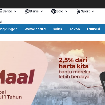
Optim
Berita
Bisnis
Bola
Sport
si
ingkungan
Wawancara
Sains
Tokoh
Edukasi