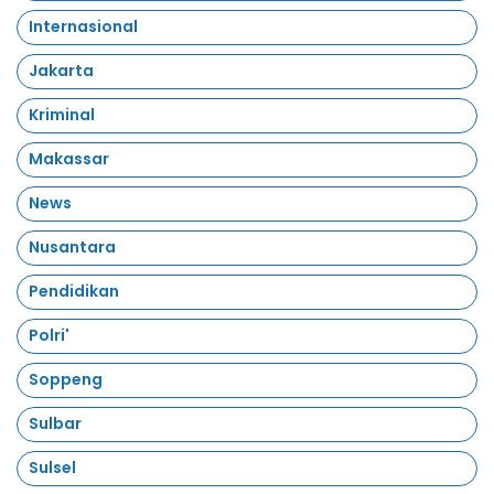
Internasional
Jakarta
Kriminal
Makassar
News
Nusantara
Pendidikan
Polri'
Soppeng
Sulbar
Sulsel