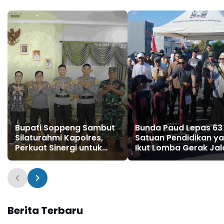
Bupati Soppeng Sambut
Bunda Paud Lepas 63
Silaturahmi Kapolres,
Satuan Pendidikan y
Perkuat Sinergi untuk
Ikut Lomba Gerak Jal
Pembangunan Daerah
HUT RI ke 81
dan Kamtibmas.
Berita Terbaru