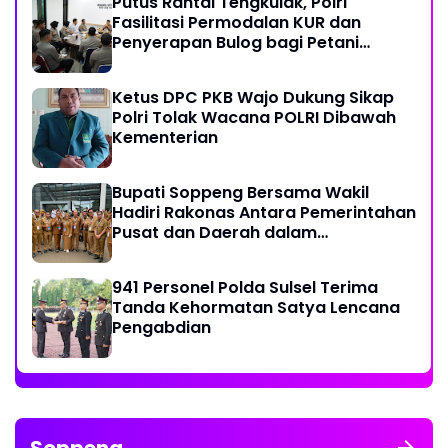
Putus Rantai Tengkulak, Polri
Fasilitasi Permodalan KUR dan
Penyerapan Bulog bagi Petani
Jagung
Ketus DPC PKB Wajo Dukung Sikap
Polri Tolak Wacana POLRI Dibawah
Kementerian
Bupati Soppeng Bersama Wakil
Hadiri Rakonas Antara Pemerintahan
Pusat dan Daerah dalam
Menyelaraskan Kebijakan
941 Personel Polda Sulsel Terima
Tanda Kehormatan Satya Lencana
Pengabdian
Soppeng