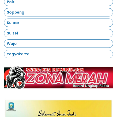
Polri'
Soppeng
Sulbar
Sulsel
Wajo
Yogyakarta