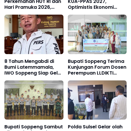
Perkemahan HUT RI dan
KUA-PPAS 2027,
Hari Pramuka 2026,
Optimistis Ekonomi
Lepas Kontingen
Tumbuh di Tengah
Jambore Nasional XII
Tekanan Fiskal
8 Tahun Mengabdi di
Bupati Soppeng Terima
Bumi Latemmamala,
Kunjungan Forum Dosen
IWO Soppeng Siap Gelar
Perempuan LLDIKTI
Peringatan Spesial 25
Wilayah IX Sultanbatara
Agustus
Bupati Soppeng Sambut
Polda Sulsel Gelar olah