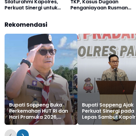
Silaturahmi Kapolres,
TKP, Kasus Dugaan
Perkuat Sinergi untuk
Penganiayaan Rusman
Pembangunan Daerah
oleh Andi Farid
dan Kamtibmas.
Dipastikan Lanjut
Rekomendasi
Bupati Soppeng Buka
Bupati Soppeng Ajak
Perkemahan HUT RI dan
Perkuat Sinergi pada
Hari Pramuka 2026,
Lepas Sambut Kapolr
Lepas Kontingen
Hari Budiyanto Siap
Jambore Nasional XII
Layani Warga 24 Ja