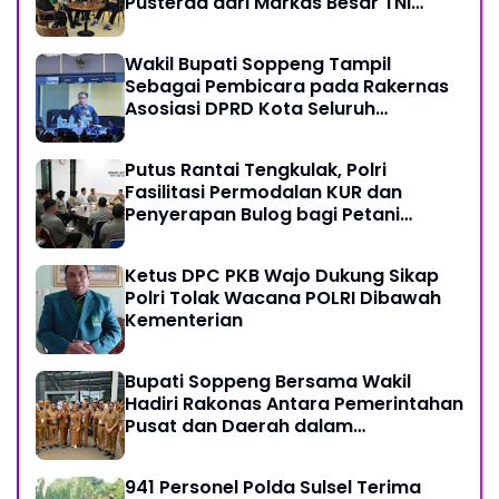
Pusterad dari Markas Besar TNI
Angkatan Darat
Wakil Bupati Soppeng Tampil
Sebagai Pembicara pada Rakernas
Asosiasi DPRD Kota Seluruh
Indonesia (ADEKSI) di Kota Batam
Putus Rantai Tengkulak, Polri
Fasilitasi Permodalan KUR dan
Penyerapan Bulog bagi Petani
Jagung
Ketus DPC PKB Wajo Dukung Sikap
Polri Tolak Wacana POLRI Dibawah
Kementerian
Bupati Soppeng Bersama Wakil
Hadiri Rakonas Antara Pemerintahan
Pusat dan Daerah dalam
Menyelaraskan Kebijakan
941 Personel Polda Sulsel Terima