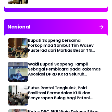
Nasional
Bupati Soppeng bersama
Forkopimda Sambut Tim Wasev
Pusterad dari Markas Besar TNI
Angkatan Darat
Wakil Bupati Soppeng Tampil
Sebagai Pembicara pada Rakernas
Asosiasi DPRD Kota Seluruh
Indonesia (ADEKSI) di Kota Batam
Putus Rantai Tengkulak, Polri
Fasilitasi Permodalan KUR dan
Penyerapan Bulog bagi Petani
Jagung
Ketus DPC PKB Wajo Dukung Sikap