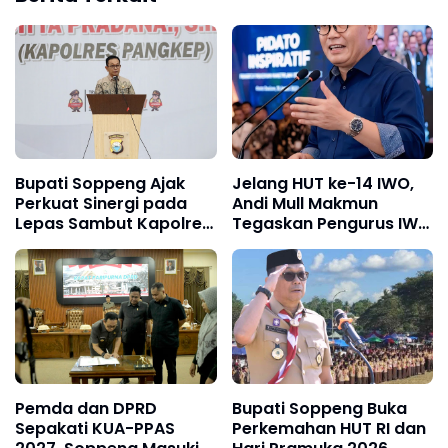
Bupati Soppeng Ajak
Jelang HUT ke-14 IWO,
Perkuat Sinergi pada
Andi Mull Makmun
Lepas Sambut Kapolres,
Tegaskan Pengurus IWO
Hari Budiyanto Siap
Soppeng Tetap Solid
Layani Warga 24 Jam
dan Satu Komando
Pemda dan DPRD
Bupati Soppeng Buka
Sepakati KUA-PPAS
Perkemahan HUT RI dan