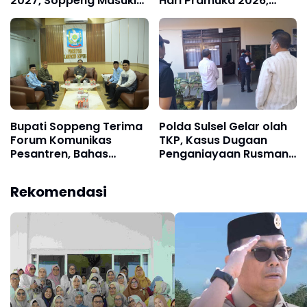
2027, Soppeng Masuki
Hari Pramuka 2026,
Tahap Penyusunan
Lepas Kontingen
Rancangan APBD
Jambore Nasional XII
Bupati Soppeng Terima
Polda Sulsel Gelar olah
Forum Komunikas
TKP, Kasus Dugaan
Pesantren, Bahas
Penganiayaan Rusman
Peringatan Hari Santri
oleh Andi Farid
2026
Dipastikan Lanjut
Rekomendasi