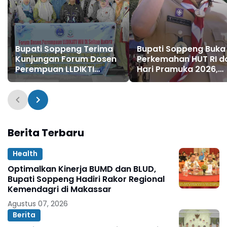
Bupati Soppeng Terima
Bupati Soppeng Buka
Kunjungan Forum Dosen
Perkemahan HUT RI d
Perempuan LLDIKTI
Hari Pramuka 2026,
Wilayah IX Sultanbatara
Lepas Kontingen
Jambore Nasional XII
Berita Terbaru
Health
Optimalkan Kinerja BUMD dan BLUD,
Bupati Soppeng Hadiri Rakor Regional
Kemendagri di Makassar
Agustus 07, 2026
Berita